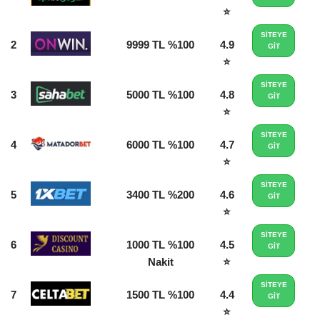
⭐
SİTEYE
2
9999 TL %100
4.9
GİT
⭐
SİTEYE
3
5000 TL %100
4.8
GİT
⭐
SİTEYE
4
6000 TL %100
4.7
GİT
⭐
SİTEYE
5
3400 TL %200
4.6
GİT
⭐
SİTEYE
6
1000 TL %100
4.5
GİT
Nakit
⭐
SİTEYE
7
1500 TL %100
4.4
GİT
⭐