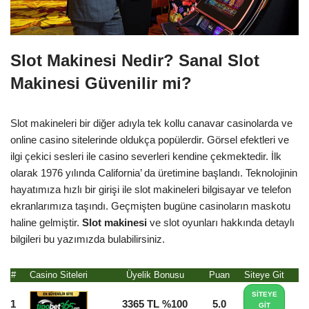
Slot Makinesi Nedir? Sanal Slot
Makinesi Güvenilir mi?
Slot makineleri bir diğer adıyla tek kollu canavar casinolarda ve
online casino sitelerinde oldukça popülerdir. Görsel efektleri ve
ilgi çekici sesleri ile casino severleri kendine çekmektedir. İlk
olarak 1976 yılında California’ da üretimine başlandı. Teknolojinin
hayatımıza hızlı bir girişi ile slot makineleri bilgisayar ve telefon
ekranlarımıza taşındı. Geçmişten bugüne casinoların maskotu
haline gelmiştir.
Slot makinesi
ve slot oyunları hakkında detaylı
bilgileri bu yazımızda bulabilirsiniz.
#
Casino Siteleri
Üyelik Bonusu
Puan
Siteye Git
SİTEYE
1
3365 TL %100
5.0
GİT