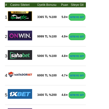
#
Casino Siteleri
Üyelik Bonusu
Puan
Siteye Git
1
3365 TL %100
5.0⭐
SİTEYE GİT
2
9999 TL %100
4.9⭐
SİTEYE GİT
3
5000 TL %100
4.8⭐
SİTEYE GİT
4
6000 TL %100
4.7⭐
SİTEYE GİT
5
3400 TL %200
4.6⭐
SİTEYE GİT