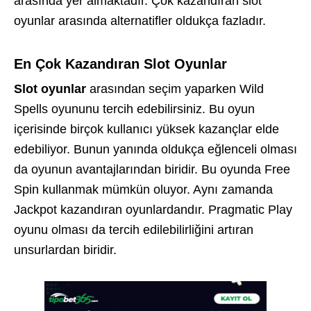
arasında yer almaktadır. Çok kazandıran slot
oyunlar arasında alternatifler oldukça fazladır.
En Çok Kazandıran Slot Oyunlar
Slot oyunlar
arasından seçim yaparken Wild
Spells oyununu tercih edebilirsiniz. Bu oyun
içerisinde birçok kullanıcı yüksek kazançlar elde
edebiliyor. Bunun yanında oldukça eğlenceli olması
da oyunun avantajlarından biridir. Bu oyunda Free
Spin kullanmak mümkün oluyor. Aynı zamanda
Jackpot kazandıran oyunlardandır. Pragmatic Play
oyunu olması da tercih edilebilirliğini artıran
unsurlardan biridir.