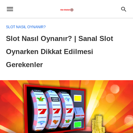
SLOT NASIL OYNANIR?
Slot Nasıl Oynanır? | Sanal Slot
Oynarken Dikkat Edilmesi
Gerekenler